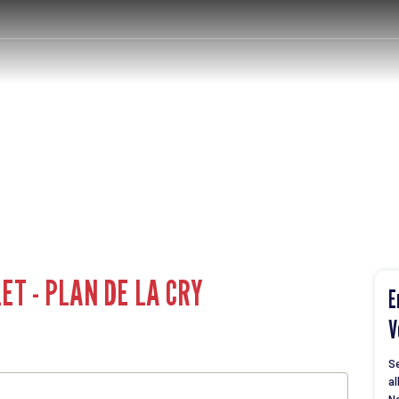
ET - PLAN DE LA CRY
E
V
Se
al