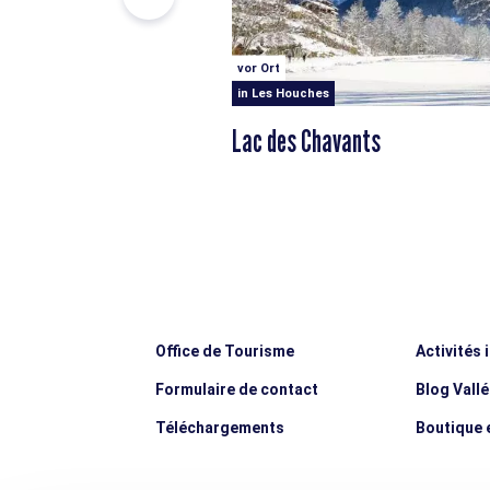
vor Ort
in Les Houches
Lac des Chavants
Office de Tourisme
Activités 
Formulaire de contact
Blog Vall
Téléchargements
Boutique e