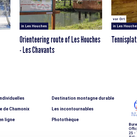
vor Ort
in Les Houches
in Les Houche
Orienteering route of Les Houches
Tennisplat
- Les Chavants
individuelles
Destination montagne durable
ée de Chamonix
Les incontournables
n ligne
Photothèque
Bure
Offi
25 -