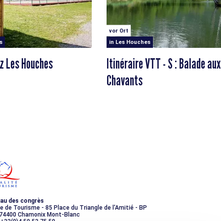
vor Ort
s
in Les Houches
z Les Houches
Itinéraire VTT - S : Balade aux
Chavants
au des congrès
ce de Tourisme - 85 Place du Triangle de l'Amitié - BP
 74400 Chamonix Mont-Blanc