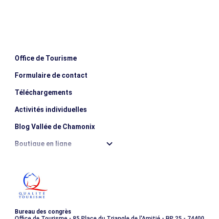
Pole Culturel de Vallorcine
183 route des Confins du Valais
74660 Vallorcine
Office de Tourisme
Formulaire de contact
Téléchargements
Activités individuelles
Blog Vallée de Chamonix
Boutique en ligne
Destination montagne durable
Les incontournables
Photothèque
Bureau des congrès
Office de Tourisme - 85 Place du Triangle de l'Amitié - BP 25 - 74400