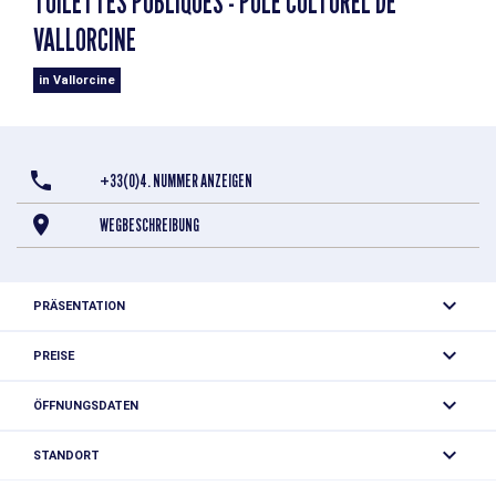
TOILETTES PUBLIQUES - PÔLE CULTUREL DE
VALLORCINE
in Vallorcine
+33(0)4. NUMMER ANZEIGEN
WEGBESCHREIBUNG
PRÄSENTATION
Free public restrooms
PREISE
Kostenlos.
ÖFFNUNGSDATEN
Ganzjährig.
STANDORT
Toilettes publiques - Pôle culturel de Vallorcine