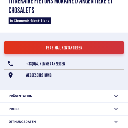
ITINÉRAIRE PIÉTONS MORAINE D'ARGENTIÈRE ET
CHOSALETS
in Chamonix-Mont-Blanc
PER E-MAIL KONTAKTIEREN
+33(0)4. NUMMER ANZEIGEN
WEGBESCHREIBUNG
PRÄSENTATION
Präparierte Wanderroute entlang der Langlaufloipen
PREISE
Freier Zugang.
Schwierigkeitsgrad
ÖFFNUNGSDATEN
Leicht (im Tal)