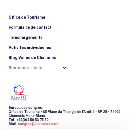
werden.
Bücher in Fremdsprachen.
Ein Jugendbestand
Office de Tourisme
Comics, Mangas, Romane, Fantasy-Abenteuer.
Mehr als 150 Dokumentarfilme (Philosophie,
Formulaire de contact
Geowissenschaften, Basteln, Tiere, Sport usw.).
Téléchargements
Alben und Märchenbücher.
Activités individuelles
Blog Vallée de Chamonix
Boutique en ligne
Destination montagne durable
Les incontournables
Photothèque
Bureau des congrès
Office de Tourisme - 85 Place du Triangle de l'Amitié - BP 25 - 74400
Chamonix Mont-Blanc
Tél
: +33(0)4 50 53 75 50
Mail
:
congres@chamonix.com