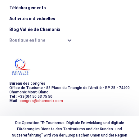
- Die Landungen in Le Bouchet und Savoy sind während der
Téléchargements
Öffnungszeiten der Skipisten und Langlaufloipen per
Gemeindeerlass verboten: Sie müssen dann auf dem
Activités individuelles
Deltagelände Bois du Bouchet landen, das sehr turbulent
Blog Vallée de Chamonix
und eingeschlossen ist!
- Jenseits des Gipfelkamms West/Nordwest ist der
Boutique en ligne
Überflug unterhalb von 1000 m/Boden verboten,
Naturschutzgebiet Aiguilles-Rouges.
Destination montagne durable
Les incontournables
Starthöhe
2032m
Photothèque
Bureau des congrès
Office de Tourisme - 85 Place du Triangle de l'Amitié - BP 25 - 74400
Chamonix Mont-Blanc
Tél
: +33(0)4 50 53 75 50
Mail
:
congres@chamonix.com
Die Operation "E-Tourismus: Digitale Entwicklung und digitale
Förderung im Dienste des Territoriums und der Kunden- und
Nutzererfahrung" wird von der Europäischen Union und der Region