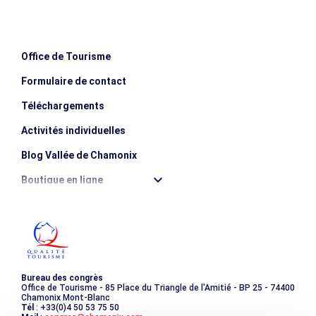
Maximale Höhe
1070m
Positive Erhebung
89m
Office de Tourisme
Formulaire de contact
Negative Höhe
90m
Téléchargements
Dauer einfache Fahrt
1h
Activités individuelles
Blog Vallée de Chamonix
Boutique en ligne
Destination montagne durable
Les incontournables
Photothèque
Bureau des congrès
Office de Tourisme - 85 Place du Triangle de l'Amitié - BP 25 - 74400
Chamonix Mont-Blanc
Tél
: +33(0)4 50 53 75 50