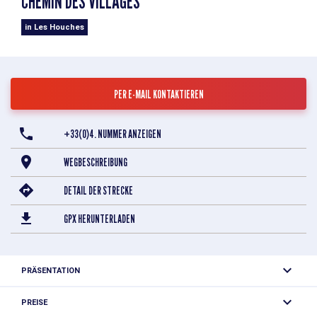
CHEMIN DES VILLAGES
in Les Houches
PER E-MAIL KONTAKTIEREN
+33(0)4. NUMMER ANZEIGEN
WEGBESCHREIBUNG
DETAIL DER STRECKE
GPX HERUNTERLADEN
PRÄSENTATION
Dieser Weg für Fußgänger und Radfahrer ermöglicht es,
PREISE