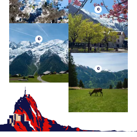
©
©
©