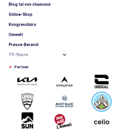
Blog tal von chamonix
Online-Shop
Kongressbüro
Umwelt
Presse-Bereich
TO-Space
Offices de tourisme
Partner
Photothèque
Schlagen Sie Ihr Event vor
Service groupes et séminaires
Herunterladen
Tourismus & Behinderung