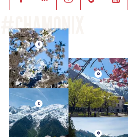
©
©
©
©