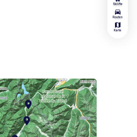
Skilifte
directions_car
Routen
map
Karte