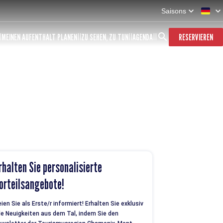
Saisons
MEINEN AUFENTHALT PLANEN
ZU SEHEN, ZU TUN
AGENDA
RESERVIEREN
rhalten Sie personalisierte
orteilsangebote!
ien Sie als Erste/r informiert! Erhalten Sie exklusiv
le Neuigkeiten aus dem Tal, indem Sie den