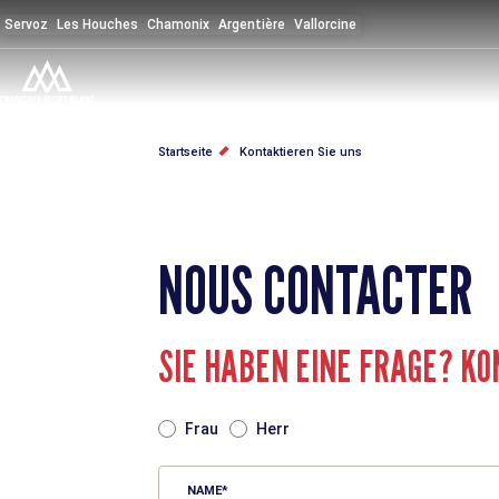
Direkt
Servoz
Les Houches
Chamonix
Argentière
Vallorcine
zum
Inhalt
PFADNAVIGATION
Startseite
Kontaktieren Sie uns
NOUS CONTACTER
SIE HABEN EINE FRAGE? KO
TITRE
Frau
Herr
NAME